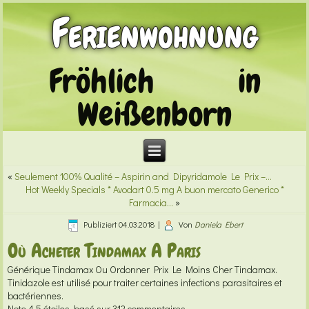
Ferienwohnung
Fröhlich in
Weißenborn
«
Seulement 100% Qualité – Aspirin and Dipyridamole Le Prix –…
Hot Weekly Specials * Avodart 0.5 mg A buon mercato Generico *
Farmacia…
»
Publiziert
04.03.2018
|
Von
Daniela Ebert
Où Acheter Tindamax A Paris
Générique Tindamax
Ou Ordonner Prix Le Moins Cher Tindamax.
Tinidazole est utilisé pour traiter certaines infections parasitaires et
bactériennes.
Note
4.5
étoiles, basé sur
312
commentaires.