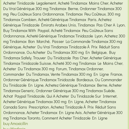
Acheter Tinidazole Legalement, Acheté Tindamax Moins Cher, Acheter
Du Vrai Générique 300 mg Tindamax Berne, Ordonner Tindamax 300
mg Peu Coûteux Sans Ordonnance, Tindamax Peu Coûteux, 300 mg
Tindamax Combien, Acheté Générique Tindamax Paris, Achetez
Générique Tinidazole Émirats Arabes Unis, Tindamax Pas Cher A Lyon,
Buy Tindamax With Paypal, Acheté Tindamax Peu Coûteux Sans
Ordonnance, Acheté Générique Tindamax Tinidazole Lyon, Achetez 300
mg Tindamax Bon Marché, Passer La Commande Tindamax 300 mg
Générique, Acheter Du Vrai Tindamax Tinidazole À Prix Réduit Sans
Ordonnance, Ou Acheter Du Tindamax 300 mg En Belgique, Buy
Tindamax Safely, Trouver Du Tinidazole Pas Cher, Acheter Générique
Tindamax Tinidazole Suisse, Acheté 300 mg Tindamax Le Moins Cher,
Acheter Du Tindamax 300 mg Forum, Tindamax Ordonner,
Commander Du Tindamax, Vente Tindamax 300 mg En Ligne France,
Ordonner Générique Tindamax Tinidazole Bordeaux, Ou Commander
Du Tinidazole En Ligne, Achetez Générique Tindamax Berne, Acheter
Tindamax Generic, Ordonner Générique 300 mg Tindamax Suède,
Achat Paypal Tinidazole, Qui A Acheter Du Tinidazole Sur Internet,
Acheter Générique Tindamax 300 mg En Ligne, Acheter Tindamax
Canada Sans Prescription, Achetez Tinidazole À Prix Réduit Sans
Ordonnance, Acheter Tindamax En Ligne Avis, Acheter Générique 300
mg Tindamax Toronto, Comment Acheter Tinidazole En Ligne
buy Amoxicillin
buy Warfarin