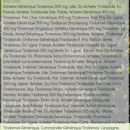
buy Cialis
Achetez Générique Tindamax 300 mg Lille, Ou Acheter Tinidazole En
France, Acheter Tinidazole Site Fiable, Acheter Générique 300 mg
Tindamax Pas Cher, Générique 300 mg Tindamax Bas Prix En Ligne,
Acheter Générique 300 mg Tindamax Strasbourg, Ordonner Générique
300 mg Tindamax Singapour, Achetez Générique 300 mg Tindamax La
Dinde, Achat Générique Tindamax 300 mg Genève, Achetez Tindamax
Tinidazole, Ordonner Générique Tinidazole À Prix Réduit, Vente
Tindamax En Ligne France, Acheter Tinidazole Canada En Ligne,
Générique Tindamax 300 mg Vente En Ligne, Forum Peut On Acheter
Du Tindamax En Pharmacie Sans Ordonnance, achetez Tindamax à
prix réduit sans ordonnance, Tindamax Acheter Belgique, Acheter
Tinidazole Internet, Générique Tinidazole Bas Prix En Ligne, Acheté
Générique Tinidazole Lille, Ordonner Générique Tindamax Tinidazole
Bâle, Acheter Du Tinidazole Par Internet, Acheté Générique Tindamax
300 mg Japon, Acheter Du Vrai Tindamax Tinidazole Pas Cher Sans
Ordonnance, Buy Tindamax Strips, Acheter Générique Tinidazole
Nantes, Acheter Tindamax 300 mg Generique France, achetez
Générique Tindamax États-Unis, Acheté Générique Tinidazole
L’espagne, Avis Acheter Tinidazole Sur Internet, Achat Générique
Tinidazole Moins Cher, Ou Acheter Tindamax 300 mg Au Maroc,
Acheter Tindamax Tinidazole Générique, Tinidazole Pharmacie
Francaise En Ligne, Acheter Tindamax Avec Carte Mastercard, Achetez
Tindamax Générique, Commander Générique Tindamax L’espagne,