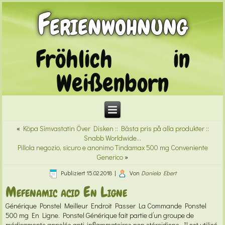
Ferienwohnung
Fröhlich in
Weißenborn
«
Köpa Simvastatin Över Disken :: Bästa pris på alla produkter ::
Snabb Worldwide…
Pillola negozio, sicuro e anonimo Tindamax 500 mg Conveniente
Generico
»
Publiziert
15.02.2018
|
Von
Daniela Ebert
Mefenamic acid En Ligne
Générique Ponstel
Meilleur Endroit Passer La Commande Ponstel
500 mg En Ligne. Ponstel Générique fait partie d’un groupe de
médicaments appelés anti-inflammatoires non stéroïdiens. Il est utilisé