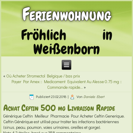
Ferienwohnung
Fröhlich in
Weißenborn
«
Où Acheter Stromectol Belgique / bas prix
Payer Par Amex :: Medicament Equivalent Au Alesse 0.75 mg ::
Commande rapide…
»
Publiziert
23.02.2018
|
Von
Daniela Ebert
Achat Ceftin 500 mg Livraison Rapide
Générique Ceftin
Meilleur Pharmacie Pour Acheter Ceftin Generique.
Ceftin Générique est utilisé pour traiter les infections bactériennes
(sinus, peau, poumon, voies urinaires, oreilles et gorge).
Note
4.2
étoiles, basé sur
358
commentaires.