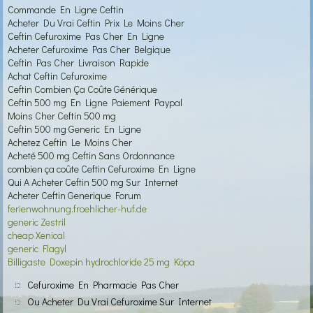
Commande En Ligne Ceftin
Acheter Du Vrai Ceftin Prix Le Moins Cher
Ceftin Cefuroxime Pas Cher En Ligne
Acheter Cefuroxime Pas Cher Belgique
Ceftin Pas Cher Livraison Rapide
Achat Ceftin Cefuroxime
Ceftin Combien Ça Coûte Générique
Ceftin 500 mg En Ligne Paiement Paypal
Moins Cher Ceftin 500 mg
Ceftin 500 mg Generic En Ligne
Achetez Ceftin Le Moins Cher
Acheté 500 mg Ceftin Sans Ordonnance
combien ça coûte Ceftin Cefuroxime En Ligne
Qui A Acheter Ceftin 500 mg Sur Internet
Acheter Ceftin Generique Forum
ferienwohnung.froehlicher-huf.de
generic Zestril
cheap Xenical
generic Flagyl
Billigaste Doxepin hydrochloride 25 mg Köpa
Cefuroxime En Pharmacie Pas Cher
Ou Acheter Du Vrai Cefuroxime Sur Internet